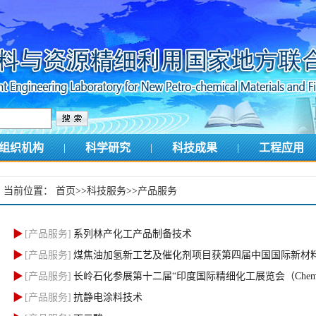
组织机构
|
科学研究
|
科技成果
|
工程应用
当前位置：
首页
>>
科技服务
>>
产品服务
▶
[产品服务]
系列林产化工产品制备技术
▶
[产品服务]
煤焦油加氢新工艺及催化剂项目获第四届中国国际新材
▶
[产品服务]
长岭石化参展第十二届“印度国际精细化工展览会（ChemSpec 
▶
[产品服务]
抗静电涂料技术