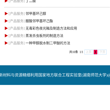
▶
[产品服务]
丁二酸
▶
[产品服务]
邻甲基环己醇
▶
[产品服务]
醋酸邻甲基环己酯
▶
[产品服务]
无毒彩色夜光釉及制造方法和应用
▶
[产品服务]
蒸发杀虫板剂的制造方法
▶
[产品服务]
一种甲醇脱水制二甲醚的方法
共10条
1/1
上页
1
下页
新材料与资源精细利用国家地方联合工程实验室(湖南师范大学)@